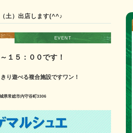
7（土）出店します(^^♪
EVENT
０～１５：００です！
っきり遊べる複合施設ですワン！
城県常総市内守谷町3306