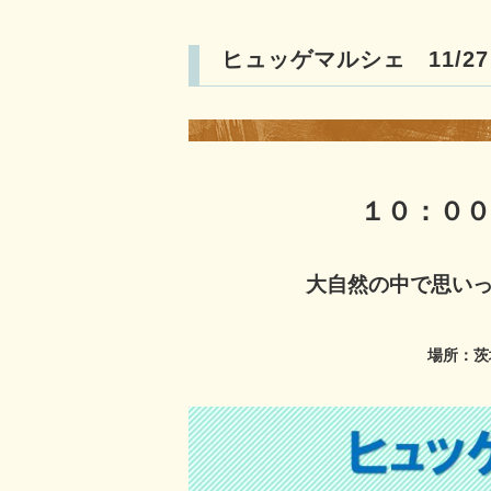
ヒュッゲマルシェ 11/2
１０：０
大自然の中で思い
場所：茨